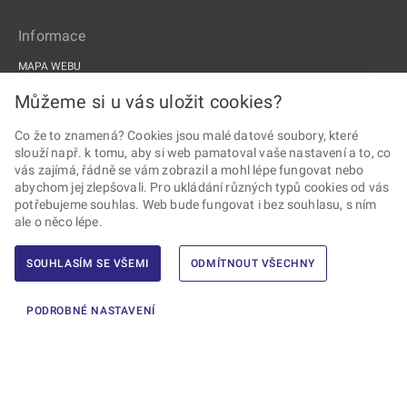
Informace
MAPA WEBU
PROHLÁŠENÍ O PŘÍSTUPNOSTI
Můžeme si u vás uložit cookies?
ZPRACOVÁNÍ OSOBNÍCH ÚDAJŮ A COOKIES
Co že to znamená? Cookies jsou malé datové soubory, které
slouží např. k tomu, aby si web pamatoval vaše nastavení a to, co
PROJEKTY EU
vás zajímá, řádně se vám zobrazil a mohl lépe fungovat nebo
abychom jej zlepšovali. Pro ukládání různých typů cookies od vás
Sledujte Drážní úřad
potřebujeme souhlas. Web bude fungovat i bez souhlasu, s ním
ale o něco lépe.
SOUHLASÍM SE VŠEMI
ODMÍTNOUT VŠECHNY
2026 © Drážní úřad · Všechna práva vyhrazena ·
Vytvořil Ernst & Young,
PODROBNÉ NASTAVENÍ
s.r.o.