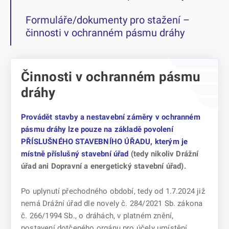
Formuláře/dokumenty pro stažení –
činnosti v ochranném pásmu dráhy
Činnosti v ochranném pásmu
dráhy
Provádět stavby a nestavební záměry v ochranném
pásmu dráhy lze pouze na základě povolení
PŘÍSLUŠNÉHO STAVEBNÍHO ÚŘADU, kterým je
místně příslušný stavební úřad
(tedy nikoliv Drážní
úřad ani Dopravní a energetický stavební úřad).
Po uplynutí přechodného období, tedy od 1.7.2024 již
nemá Drážní úřad dle novely č. 284/2021 Sb. zákona
č. 266/1994 Sb., o dráhách, v platném znění,
postavení dotčeného orgánu pro účely umístění,