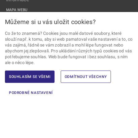
MAPA WEBU
PROHLÁŠENÍ O PŘÍSTUPNOSTI
Můžeme si u vás uložit cookies?
ZPRACOVÁNÍ OSOBNÍCH ÚDAJŮ A COOKIES
Co že to znamená? Cookies jsou malé datové soubory, které
slouží např. k tomu, aby si web pamatoval vaše nastavení a to, co
PROJEKTY EU
vás zajímá, řádně se vám zobrazil a mohl lépe fungovat nebo
abychom jej zlepšovali. Pro ukládání různých typů cookies od vás
Sledujte Drážní úřad
potřebujeme souhlas. Web bude fungovat i bez souhlasu, s ním
ale o něco lépe.
SOUHLASÍM SE VŠEMI
ODMÍTNOUT VŠECHNY
2026 © Drážní úřad · Všechna práva vyhrazena ·
Vytvořil Ernst & Young,
PODROBNÉ NASTAVENÍ
s.r.o.