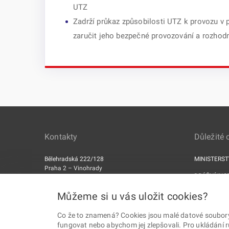
UTZ
Zadrží průkaz způsobilosti UTZ k provozu v 
zaručit jeho bezpečné provozování a rozhod
Kontakty
Důležité
Bělehradská 222/128
MINISTERS
Praha 2 – Vinohrady
DRÁŽNÍ INS
PSČ 120 00
ERA
Můžeme si u vás uložit cookies?
Datová schránka: 5mjaatd
Co že to znamená? Cookies jsou malé datové soubory, 
fungovat nebo abychom jej zlepšovali. Pro ukládání 