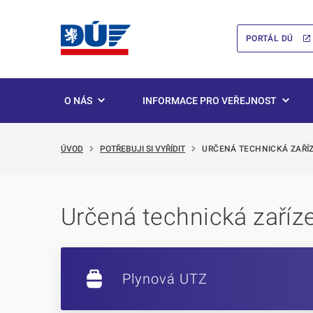
PORTÁL DÚ
O NÁS
INFORMACE PRO VEŘEJNOST
ÚVOD
POTŘEBUJI SI VYŘÍDIT
URČENÁ TECHNICKÁ ZAŘÍ
Určená technická zaříz
Plynová UTZ