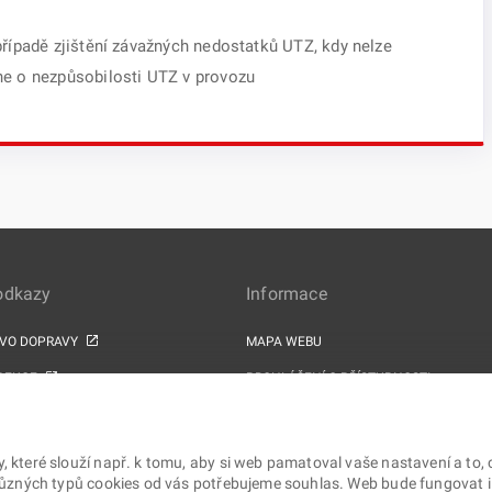
případě zjištění závažných nedostatků UTZ, kdy nelze
ne o nezpůsobilosti UTZ v provozu
 odkazy
Informace
TVO DOPRAVY
MAPA WEBU
PEKCE
PROHLÁŠENÍ O PŘÍSTUPNOSTI
ZPRACOVÁNÍ OSOBNÍCH ÚDAJŮ A COOK
PROJEKTY EU
které slouží např. k tomu, aby si web pamatoval vaše nastavení a to, 
různých typů cookies od vás potřebujeme souhlas. Web bude fungovat i b