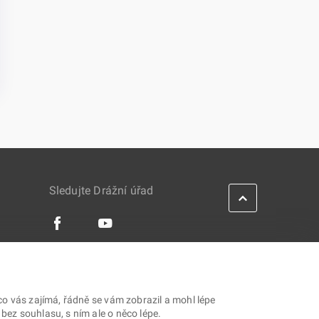
Sledujte Drážní úřad
IES
co vás zajímá, řádně se vám zobrazil a mohl lépe
ez souhlasu, s ním ale o něco lépe.