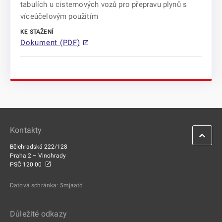
tabulích u cisternových vozů pro přepravu plynů s
víceúčelovým použitím
Dokument (PDF)
Kontakty
Bělehradská 222/128
Praha 2 – Vinohrady
PSČ 120 00
Datová schránka: 5mjaatd
Důležité odkazy