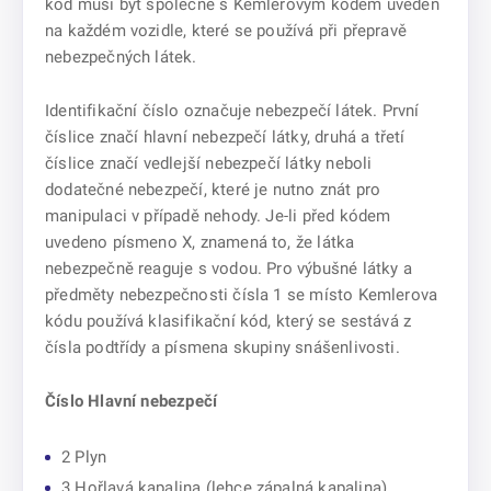
kód musí být společně s Kemlerovým kódem uveden
na každém vozidle, které se používá při přepravě
nebezpečných látek.
Identifikační číslo označuje nebezpečí látek. První
číslice značí hlavní nebezpečí látky, druhá a třetí
číslice značí vedlejší nebezpečí látky neboli
dodatečné nebezpečí, které je nutno znát pro
manipulaci v případě nehody. Je-li před kódem
uvedeno písmeno X, znamená to, že látka
nebezpečně reaguje s vodou. Pro výbušné látky a
předměty nebezpečnosti čísla 1 se místo Kemlerova
kódu používá klasifikační kód, který se sestává z
čísla podtřídy a písmena skupiny snášenlivosti.
Číslo Hlavní nebezpečí
2 Plyn
3 Hořlavá kapalina (lehce zápalná kapalina)