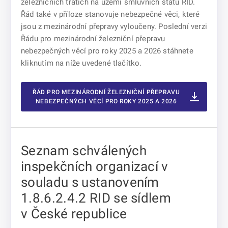
železničních tratích na území smluvních států RID.
Řád také v příloze stanovuje nebezpečné věci, které
jsou z mezinárodní přepravy vyloučeny. Poslední verzi
Řádu pro mezinárodní železniční přepravu
nebezpečných věcí pro roky 2025 a 2026 stáhnete
kliknutím na níže uvedené tlačítko.
ŘÁD PRO MEZINÁRODNÍ ŽELEZNIČNÍ PŘEPRAVU
NEBEZPEČNÝCH VĚCÍ PRO ROKY 2025 A 2026
Seznam schválených
inspekčních organizací v
souladu s ustanovením
1.8.6.2.4.2 RID se sídlem
v České republice