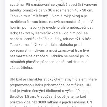
systému. Při označování se využívá speciální varovné
tabulky oranžové barvy 30 o rozměrech 40 x 30 cm.
Tabulka musí mít černý 1,5 cm široký okraj a je
rozdělena černou čárou na dvě samostatná pole. V
horním poli tabulky je uvedeno číslo nebezpečnosti
látky, tak zvaný Kemlerův kód a v dolním poli se
nachází identifikační číslo látky, tak zvaný UN kód.
Tabulka musí být z materiálu odolného proti
povětrnostním vlivům a musí zaručovat trvanlivé
nesmazatelné označení. Tabulka se nesmí po 15
minutách přímého působení ohně uvolnit a musí
zůstat čitelná.
UN kód je charakteristický čtyřmístným číslem, které
přepravovanou látku jednoznačně identifikuje. UN
kód je tvořen černými číslicemi o výšce 10 cm a
tloušťce 1,5 cm. V současné době je tento kód
přiřazen více než 3000 látkám a jejich směsím. UN