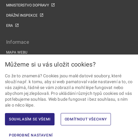
MINISTERSTVO DOPRAVY
DRÁŽNÍ INSPEKCE
ERA
Informace
MAPA WEBU
PROHLÁŠENÍ O PŘÍSTUPNOSTI
Můžeme si u vás uložit cookies?
ZPRACOVÁNÍ OSOBNÍCH ÚDAJŮ A COOKIES
Co že to znamená? Cookies jsou malé datové soubory, které
slouží např. k tomu, aby si web pamatoval vaše nastavení a to, co
PROJEKTY EU
vás zajímá, řádně se vám zobrazil a mohl lépe fungovat nebo
abychom jej zlepšovali. Pro ukládání různých typů cookies od vás
Sledujte Drážní úřad
potřebujeme souhlas. Web bude fungovat i bez souhlasu, s ním
ale o něco lépe.
SOUHLASÍM SE VŠEMI
ODMÍTNOUT VŠECHNY
2026 © Drážní úřad · Všechna práva vyhrazena ·
Vytvořil Ernst & Young,
PODROBNÉ NASTAVENÍ
s.r.o.