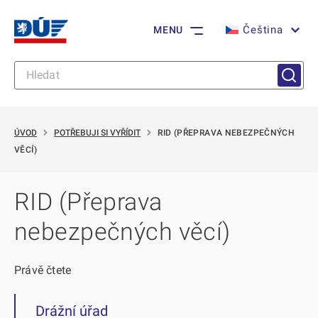
Čeština
MENU
ÚVOD
POTŘEBUJI SI VYŘÍDIT
RID (PŘEPRAVA NEBEZPEČNÝCH
VĚCÍ)
RID (Přeprava
nebezpečných věcí)
Právě čtete
Drážní úřad