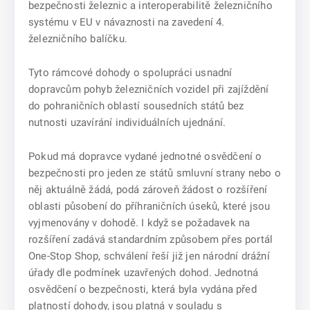
bezpečnosti železnic a interoperabilitě železničního
systému v EU v návaznosti na zavedení 4.
železničního balíčku.
Tyto rámcové dohody o spolupráci usnadní
dopravcům pohyb železničních vozidel při zajíždění
do pohraničních oblastí sousedních států bez
nutnosti uzavírání individuálních ujednání.
Pokud má dopravce vydané jednotné osvědčení o
bezpečnosti pro jeden ze států smluvní strany nebo o
něj aktuálně žádá, podá zároveň žádost o rozšíření
oblasti působení do příhraničních úseků, které jsou
vyjmenovány v dohodě. I když se požadavek na
rozšíření zadává standardním způsobem přes portál
One-Stop Shop, schválení řeší již jen národní drážní
úřady dle podmínek uzavřených dohod. Jednotná
osvědčení o bezpečnosti, která byla vydána před
platností dohody, jsou platná v souladu s