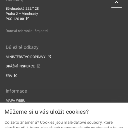
Bělehradská 222/128
Praha 2 – Vinohrady
PSČ 120 00
Datová schránka: 5mjaatd
Důležité odkazy
MINISTERSTVO DOPRAVY
DRÁŽNÍ INSPEKCE
ERA
Informace
MAPA WEBU
PROHLÁŠENÍ O PŘÍSTUPNOSTI
Můžeme si u vás uložit cookies?
ZPRACOVÁNÍ OSOBNÍCH ÚDAJŮ A COOKIES
Co že to znamená? Cookies jsou malé datové soubory, které
slouží např. k tomu, aby si web pamatoval vaše nastavení a to, co