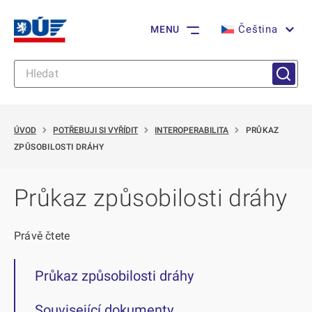
Čeština
MENU
ÚVOD
POTŘEBUJI SI VYŘÍDIT
INTEROPERABILITA
PRŮKAZ
ZPŮSOBILOSTI DRÁHY
Průkaz způsobilosti dráhy
Právě čtete
Průkaz způsobilosti dráhy
Související dokumenty