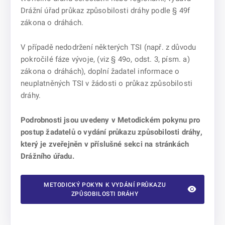
Drážní úřad průkaz způsobilosti dráhy podle § 49f
zákona o dráhách.
V případě nedodržení některých TSI (např. z důvodu
pokročilé fáze vývoje, (viz § 49o, odst. 3, písm. a)
zákona o dráhách), doplní žadatel informace o
neuplatněných TSI v žádosti o průkaz způsobilosti
dráhy.
Podrobnosti jsou uvedeny v
Metodickém pokynu pro
postup žadatelů o vydání průkazu způsobilosti dráhy,
který je zveřejněn v příslušné sekci na stránkách
Drážního úřadu.
METODICKÝ POKYN K VYDÁNÍ PRŮKAZU
ZPŮSOBILOSTI DRÁHY