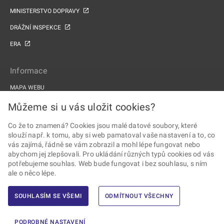
MINISTERSTVO DOPRAVY
DRÁŽNÍ INSPEKCE
ERA
Informace
MAPA WEBU
PROHLÁŠENÍ O PŘÍSTUPNOSTI
Můžeme si u vás uložit cookies?
ZPRACOVÁNÍ OSOBNÍCH ÚDAJŮ A COOKIES
Co že to znamená? Cookies jsou malé datové soubory, které
slouží např. k tomu, aby si web pamatoval vaše nastavení a to, co
PROJEKTY EU
vás zajímá, řádně se vám zobrazil a mohl lépe fungovat nebo
abychom jej zlepšovali. Pro ukládání různých typů cookies od vás
Sledujte Drážní úřad
potřebujeme souhlas. Web bude fungovat i bez souhlasu, s ním
ale o něco lépe.
SOUHLASÍM SE VŠEMI
ODMÍTNOUT VŠECHNY
2026 © Drážní úřad · Všechna práva vyhrazena ·
Vytvořil Ernst & Young,
PODROBNÉ NASTAVENÍ