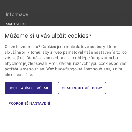
Informace
MAPA WEBU
PROHLÁŠENÍ O PŘÍSTUPNOSTI
Můžeme si u vás uložit cookies?
ZPRACOVÁNÍ OSOBNÍCH ÚDAJŮ A COOKIES
Co že to znamená? Cookies jsou malé datové soubory, které
slouží např. k tomu, aby si web pamatoval vaše nastavení a to, co
PROJEKTY EU
vás zajímá, řádně se vám zobrazil a mohl lépe fungovat nebo
abychom jej zlepšovali. Pro ukládání různých typů cookies od vás
Sledujte Drážní úřad
potřebujeme souhlas. Web bude fungovat i bez souhlasu, s ním
ale o něco lépe.
SOUHLASÍM SE VŠEMI
ODMÍTNOUT VŠECHNY
2026 © Drážní úřad · Všechna práva vyhrazena ·
Vytvořil Ernst & Young,
PODROBNÉ NASTAVENÍ
s.r.o.