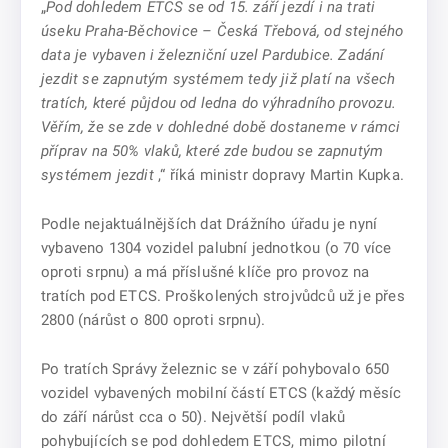
„
Pod dohledem ETCS se od 15. září jezdí i na trati
úseku Praha-Běchovice – Česká Třebová, od stejného
data je vybaven i železniční uzel Pardubice. Zadání
jezdit se zapnutým systémem tedy již platí na všech
tratích, které půjdou od ledna do výhradního provozu.
Věřím, že se zde v dohledné době dostaneme v rámci
příprav na 50% vlaků, které zde budou se zapnutým
systémem jezdit
,“ říká ministr dopravy Martin Kupka.
Podle nejaktuálnějších dat Drážního úřadu je nyní
vybaveno 1304 vozidel palubní jednotkou (o 70 více
oproti srpnu) a má příslušné klíče pro provoz na
tratích pod ETCS. Proškolených strojvůdců už je přes
2800 (nárůst o 800 oproti srpnu).
Po tratích Správy železnic se v září pohybovalo 650
vozidel vybavených mobilní částí ETCS (každý měsíc
do září nárůst cca o 50). Největší podíl vlaků
pohybujících se pod dohledem ETCS, mimo pilotní