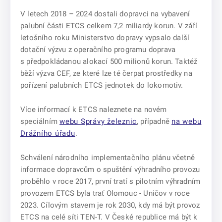
V letech 2018 – 2024 dostali dopravci na vybavení
palubní části ETCS celkem 7,2 miliardy korun. V září
letošního roku Ministerstvo dopravy vypsalo další
dotační výzvu z operačního programu doprava
s předpokládanou alokací 500 milionů korun. Taktéž
běží výzva CEF, ze které lze té čerpat prostředky na
pořízení palubních ETCS jednotek do lokomotiv.
Více informací k ETCS naleznete na novém
speciálním
webu Správy železnic
, případně
na webu
Drážního úřadu
.
Schválení národního implementačního plánu včetně
informace dopravcům o spuštění výhradního provozu
proběhlo v roce 2017, první tratí s pilotním výhradním
provozem ETCS byla trať Olomouc - Uničov v roce
2023. Cílovým stavem je rok 2030, kdy má být provoz
ETCS na celé síti TEN-T. V České republice má být k