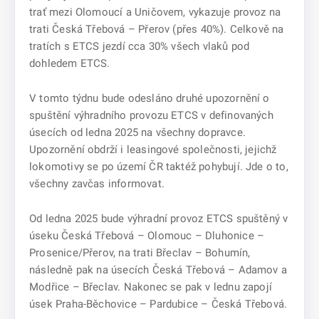
trať mezi Olomoucí a Uničovem, vykazuje provoz na
trati Česká Třebová – Přerov (přes 40%). Celkově na
tratích s ETCS jezdí cca 30% všech vlaků pod
dohledem ETCS.
V tomto týdnu bude odesláno druhé upozornění o
spuštění výhradního provozu ETCS v definovaných
úsecích od ledna 2025 na všechny dopravce.
Upozornění obdrží i leasingové společnosti, jejichž
lokomotivy se po území ČR taktéž pohybují. Jde o to,
všechny zavčas informovat.
Od ledna 2025 bude výhradní provoz ETCS spuštěný v
úseku Česká Třebová – Olomouc – Dluhonice –
Prosenice/Přerov, na trati Břeclav – Bohumín,
následně pak na úsecích Česká Třebová – Adamov a
Modřice – Břeclav. Nakonec se pak v lednu zapojí
úsek Praha-Běchovice – Pardubice – Česká Třebová.