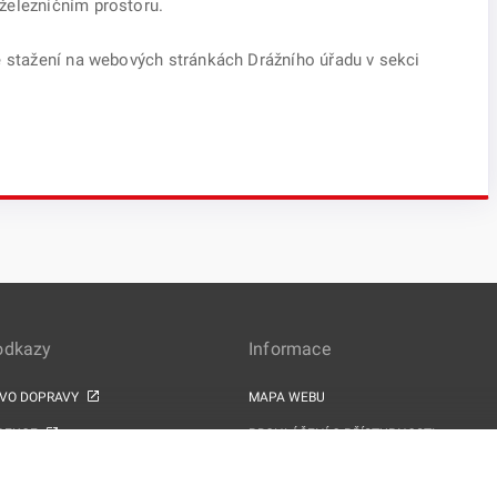
železničním prostoru.
e stažení na webových stránkách Drážního úřadu v sekci
 odkazy
Informace
TVO DOPRAVY
MAPA WEBU
PEKCE
PROHLÁŠENÍ O PŘÍSTUPNOSTI
ZPRACOVÁNÍ OSOBNÍCH ÚDAJŮ A COOK