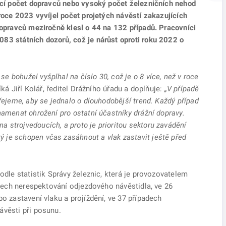
jící počet dopravců nebo vysoký počet železničních nehod
 roce 2023 vyvíjel počet projetých návěstí zakazujících
dopravců meziročně klesl o 44 na 132 případů. Pracovníci
83 státních dozorů, což je nárůst oproti roku 2022 o
 bohužel vyšplhal na číslo 30, což je o 8 více, než v roce
íká Jiří Kolář, ředitel Drážního úřadu a doplňuje:
„V případě
řejeme, aby se jednalo o dlouhodobější trend. Každý případ
namenat ohrožení pro ostatní účastníky drážní dopravy.
 strojvedoucích, a proto je prioritou sektoru zavádění
je schopen včas zasáhnout a vlak zastavit ještě před
odle statistik Správy železnic, která je provozovatelem
padech nerespektování odjezdového návěstidla, ve 26
po zastavení vlaku a projíždění, ve 37 případech
ávěsti při posunu.