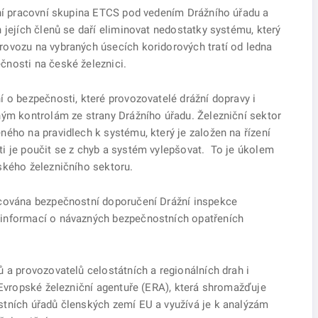
tní pracovní skupina ETCS pod vedením Drážního úřadu a
jejích členů se daří eliminovat nedostatky systému, který
ovozu na vybraných úsecích koridorových tratí od ledna
čnosti na české železnici.
 o bezpečnosti, které provozovatelé drážní dopravy i
ným kontrolám ze strany Drážního úřadu. Železniční sektor
ého na pravidlech k systému, který je založen na řízení
i je poučit se z chyb a systém vylepšovat. To je úkolem
ského železničního sektoru.
acována bezpečnostní doporučení Drážní inspekce
 informací o návazných bezpečnostních opatřeních
 a provozovatelů celostátních a regionálních drah i
 Evropské železniční agentuře (ERA), která shromažďuje
stních úřadů členských zemí EU a využívá je k analýzám