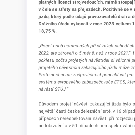
platných licencí strojvedoucích, mírně stoupa
v čele se střety na přejezdech. Pozitivně se v
jízdu, který podle údajů provozovatelů drah a 
Drážního úřadu vykonali v roce 2023 celkem 10
18,75 %.
„Počet osob usmrcených při vážných nehodách se
2022, ale zároveň o 5 méně, než v roce 2021,“
ř
poklesu počtu projetých návěstidel si všichni p
projetého návěstidla zakazujícího jízdu může z
Proto nechceme zodpovědnost ponechávat jen na
systému evropského zabezpečovače ETCS, který 
návěstí STŮJ.“
Důvodem projetí návěsti zakazující jízdu bylo p
největší části české železniční sítě, v 16 pří
případech nerespektování návěsti při rozjezdu 
nedobrzdění a v 50 případech nerespektování n