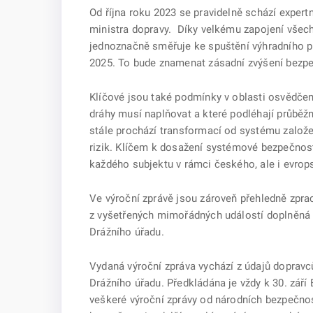
Od října roku 2023 se pravidelně schází exper
ministra dopravy. Díky velkému zapojení všech 
jednoznačně směřuje ke spuštění výhradního pr
2025. To bude znamenat zásadní zvýšení bezpe
Klíčové jsou také podmínky v oblasti osvědčení
dráhy musí naplňovat a které podléhají průběž
stále prochází transformací od systému založen
rizik. Klíčem k dosažení systémové bezpečnost
každého subjektu v rámci českého, ale i evrop
Ve výroční zprávě jsou zároveň přehledně zpr
z vyšetřených mimořádných událostí doplněná
Drážního úřadu.
Vydaná výroční zpráva vychází z údajů dopravců
Drážního úřadu. Předkládána je vždy k 30. září
veškeré výroční zprávy od národních bezpečno