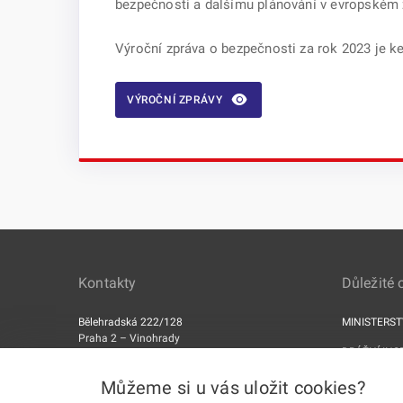
bezpečnosti a dalšímu plánování v evropském 
Výroční zpráva o bezpečnosti za rok 2023 je k
VÝROČNÍ ZPRÁVY
Kontakty
Důležité
Bělehradská 222/128
MINISTERS
Praha 2 – Vinohrady
DRÁŽNÍ INS
PSČ 120 00
ERA
Můžeme si u vás uložit cookies?
Datová schránka: 5mjaatd