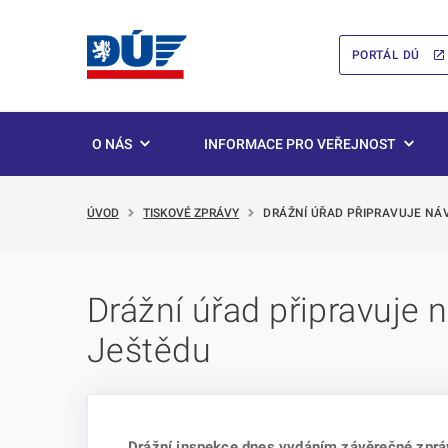
PORTÁL DÚ
O NÁS
INFORMACE PRO VEŘEJNOST
ÚVOD
TISKOVÉ ZPRÁVY
DRÁŽNÍ ÚŘAD PŘIPRAVUJE NÁ
Drážní úřad připravuje 
Ještědu
Drážní inspekce dnes vydáním závěrečné zpráv