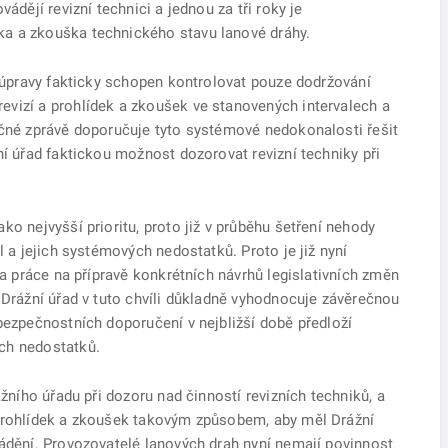
ádějí revizní technici a jednou za tři roky je
a a zkouška technického stavu lanové dráhy.
í úpravy fakticky schopen kontrolovat pouze dodržování
vizí a prohlídek a zkoušek ve stanovených intervalech a
ečné zprávě doporučuje tyto systémové nedokonalosti řešit
ní úřad faktickou možnost dozorovat revizní techniky při
ko nejvyšší prioritu, proto již v průběhu šetření nehody
l a jejich systémových nedostatků. Proto je již nyní
 a práce na přípravě konkrétních návrhů legislativních změn
 Drážní úřad v tuto chvíli důkladně vyhodnocuje závěrečnou
bezpečnostních doporučení v nejbližší době předloží
ch nedostatků.
ážního úřadu při dozoru nad činností revizních techniků, a
 prohlídek a zkoušek takovým způsobem, aby měl Drážní
vádění. Provozovatelé lanových drah nyní nemají povinnost