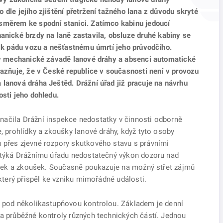
 dle jejího zjištění přetržení tažného lana z důvodu skryté
 směrem ke spodní stanici. Zatímco kabinu jedoucí
ické brzdy na laně zastavila, obsluze druhé kabiny se
o k pádu vozu a nešťastnému úmrtí jeho průvodčího.
t v mechanické závadě lanové dráhy a absenci automatické
razňuje, že v České republice v současnosti není v provozu
 lanová dráha Ještěd. Drážní úřad již pracuje na návrhu
osti jeho dohledu.
načila Drážní inspekce nedostatky v činnosti odborně
e, prohlídky a zkoušky lanové dráhy, když tyto osoby
 přes zjevné rozpory skutkového stavu s právními
vytýká Drážnímu úřadu nedostatečný výkon dozoru nad
hlídek a zkoušek. Současně poukazuje na možný střet zájmů
 který přispěl ke vzniku mimořádné události.
e pod několikastupňovou kontrolou. Základem je denní
 a průběžné kontroly různých technických částí. Jednou