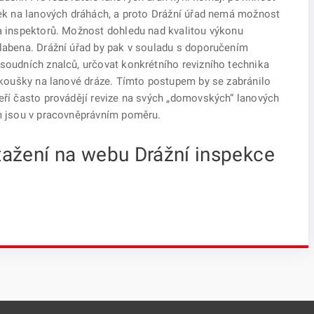
ušek na lanových dráhách, a proto Drážní úřad nemá možnost
 a inspektorů. Možnost dohledu nad kvalitou výkonu
slabena. Drážní úřad by pak v souladu s doporučením
 soudních znalců, určovat konkrétního revizního technika
 zkoušky na lanové dráze. Tímto postupem by se zabránilo
teří často provádějí revize na svých „domovských“ lanových
em jsou v pracovněprávním poměru.
tažení na webu Drážní inspekce