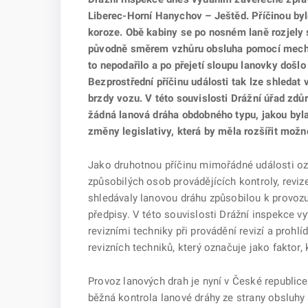
Liberec-Horní Hanychov – Ještěd. Příčinou bylo
koroze. Obě kabiny se po nosném laně rozjely
původně směrem vzhůru obsluha pomocí mechan
to nepodařilo a po přejetí sloupu lanovky došl
Bezprostřední příčinu události tak lze shleda
brzdy vozu. V této souvislosti Drážní úřad zdů
žádná lanová dráha obdobného typu, jakou byla
změny legislativy, která by měla rozšířit možn
Jako druhotnou příčinu mimořádné události oz
způsobilých osob provádějících kontroly, reviz
shledávaly lanovou dráhu způsobilou k provozu
předpisy. V této souvislosti Drážní inspekce 
revizními techniky při provádění revizí a pro
revizních techniků, který označuje jako faktor,
Provoz lanových drah je nyní v České republic
běžná kontrola lanové dráhy ze strany obsluhy