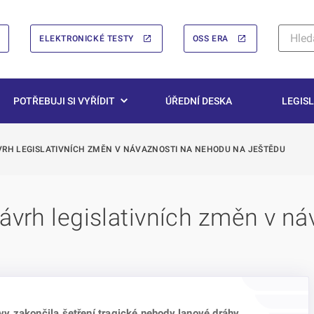
ELEKTRONICKÉ TESTY
OSS ERA
POTŘEBUJI SI VYŘÍDIT
ÚŘEDNÍ DESKA
LEGISL
VRH LEGISLATIVNÍCH ZMĚN V NÁVAZNOSTI NA NEHODU NA JEŠTĚDU
návrh legislativních změn v n
y zakončila šetření tragické nehody lanové dráhy