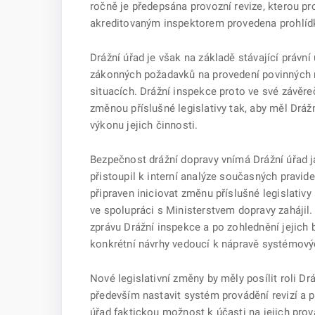
ročně je předepsána provozní revize, kterou prov
akreditovaným inspektorem provedena prohlídk
Drážní úřad je však na základě stávající právn
zákonných požadavků na provedení povinných re
situacích. Drážní inspekce proto ve své závěr
změnou příslušné legislativy tak, aby měl Dráž
výkonu jejich činnosti.
Bezpečnost drážní dopravy vnímá Drážní úřad ja
přistoupil k interní analýze současných pravide
připraven iniciovat změnu příslušné legislativy
ve spolupráci s Ministerstvem dopravy zahájil.
zprávu Drážní inspekce a po zohlednění jejich 
konkrétní návrhy vedoucí k nápravě systémový
Nové legislativní změny by měly posílit roli Dr
především nastavit systém provádění revizí a
úřad faktickou možnost k účasti na jejich pro