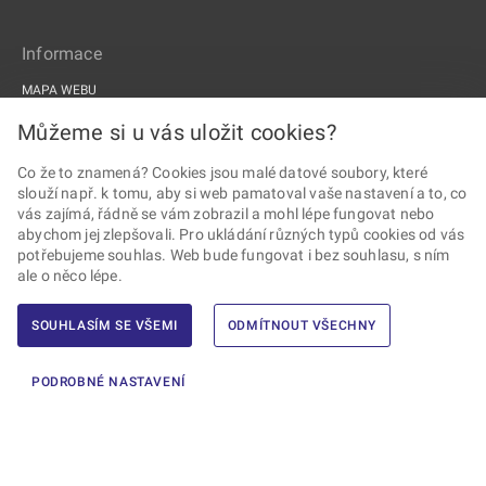
Informace
MAPA WEBU
PROHLÁŠENÍ O PŘÍSTUPNOSTI
Můžeme si u vás uložit cookies?
ZPRACOVÁNÍ OSOBNÍCH ÚDAJŮ A COOKIES
Co že to znamená? Cookies jsou malé datové soubory, které
slouží např. k tomu, aby si web pamatoval vaše nastavení a to, co
PROJEKTY EU
vás zajímá, řádně se vám zobrazil a mohl lépe fungovat nebo
abychom jej zlepšovali. Pro ukládání různých typů cookies od vás
Sledujte Drážní úřad
potřebujeme souhlas. Web bude fungovat i bez souhlasu, s ním
ale o něco lépe.
SOUHLASÍM SE VŠEMI
ODMÍTNOUT VŠECHNY
2026 © Drážní úřad · Všechna práva vyhrazena ·
Vytvořil Ernst & Young,
PODROBNÉ NASTAVENÍ
s.r.o.