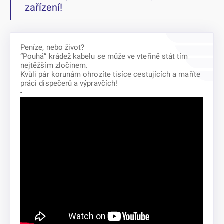
zařízení!
Peníze, nebo život?
“Pouhá” krádež kabelu se může ve vteřině stát tím
nejtěžším zločinem.
Kvůli pár korunám ohrozíte tisíce cestujících a maříte
práci dispečerů a výpravčích!
-