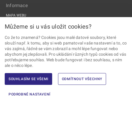
Informace
MAPA WEBU
PROHLÁŠENÍ O PŘÍSTUPNOSTI
Můžeme si u vás uložit cookies?
ZPRACOVÁNÍ OSOBNÍCH ÚDAJŮ A COOKIES
Co že to znamená? Cookies jsou malé datové soubory, které
slouží např. k tomu, aby si web pamatoval vaše nastavení a to, co
PROJEKTY EU
vás zajímá, řádně se vám zobrazil a mohl lépe fungovat nebo
abychom jej zlepšovali. Pro ukládání různých typů cookies od vás
Sledujte Drážní úřad
potřebujeme souhlas. Web bude fungovat i bez souhlasu, s ním
ale o něco lépe.
SOUHLASÍM SE VŠEMI
ODMÍTNOUT VŠECHNY
2026 © Drážní úřad · Všechna práva vyhrazena ·
Vytvořil Ernst & Young,
PODROBNÉ NASTAVENÍ
s.r.o.