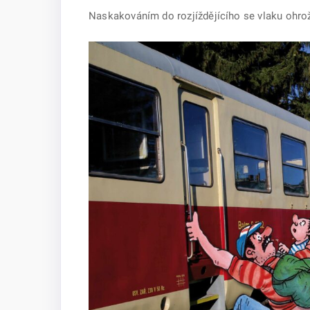
Naskakováním do rozjíždějícího se vlaku ohrož