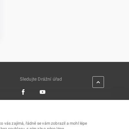
Sledujte Drážní úřad
IES
co vás zajímá, řádně se vám zobrazil a mohl lépe
ez souhlasu, s ním ale o něco lépe.