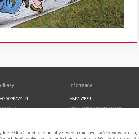
 odkazy
Informace
TVO DOPRAVY
MAPA WEBU
PEKCE
PROHLÁŠENÍ O PŘÍSTUPNOSTI
ZPRACOVÁNÍ OSOBNÍCH ÚDAJŮ A COOK
PROJEKTY EU
které slouží např. k tomu, aby si web pamatoval vaše nastavení a to, 
různých typů cookies od vás potřebujeme souhlas. Web bude fungovat i b