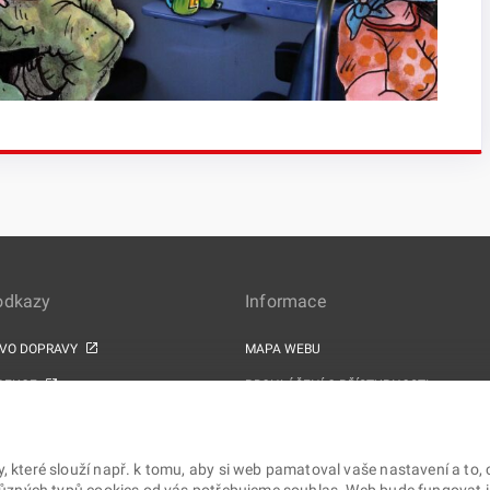
 odkazy
Informace
TVO DOPRAVY
MAPA WEBU
PEKCE
PROHLÁŠENÍ O PŘÍSTUPNOSTI
ZPRACOVÁNÍ OSOBNÍCH ÚDAJŮ A COOK
PROJEKTY EU
které slouží např. k tomu, aby si web pamatoval vaše nastavení a to, 