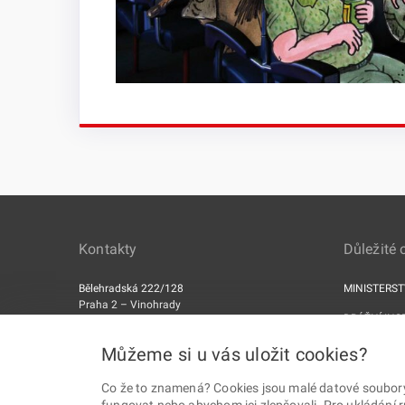
Kontakty
Důležité
Bělehradská 222/128
MINISTERS
Praha 2 – Vinohrady
DRÁŽNÍ INS
PSČ 120 00
ERA
Můžeme si u vás uložit cookies?
Datová schránka: 5mjaatd
Co že to znamená? Cookies jsou malé datové soubory, 