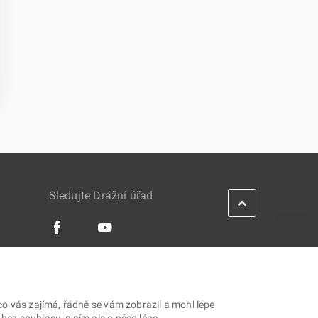
Sledujte Drážní úřad
IES
co vás zajímá, řádně se vám zobrazil a mohl lépe