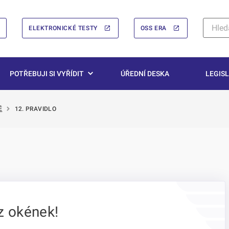
ELEKTRONICKÉ TESTY
OSS ERA
POTŘEBUJI SI VYŘÍDIT
ÚŘEDNÍ DESKA
LEGISL
Ě
12. PRAVIDLO
 z okének!