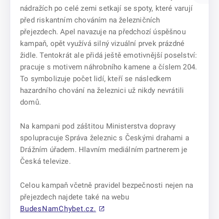
nádražích po celé zemi setkají se spoty, které varují
před riskantním chováním na železničních
přejezdech. Apel navazuje na předchozí úspěšnou
kampaň, opět využívá silný vizuální prvek prázdné
židle. Tentokrát ale přidá ještě emotivnější poselství:
pracuje s motivem náhrobního kamene a číslem 204.
To symbolizuje počet lidí, kteří se následkem
hazardního chování na železnici už nikdy nevrátili
domů.
Na kampani pod záštitou Ministerstva dopravy
spolupracuje Správa železnic s Českými drahami a
Drážním úřadem. Hlavním mediálním partnerem je
Česká televize.
Celou kampaň včetně pravidel bezpečnosti nejen na
přejezdech najdete také na webu
BudesNamChybet.cz.