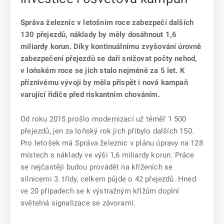
Správa železnic v letošním roce zabezpečí dalších
130 přejezdů, náklady by měly dosáhnout 1,6
miliardy korun. Díky kontinuálnímu zvyšování úrovně
zabezpečení přejezdů se daří snižovat počty nehod,
v loňském roce se jich stalo nejméně za 5 let. K
příznivému vývoji by měla přispět i nová kampaň
varující řidiče před riskantním chováním.
Od roku 2015 prošlo modernizací už téměř 1 500
přejezdů, jen za loňský rok jich přibylo dalších 150.
Pro letošek má Správa železnic v plánu úpravy na 128
místech s náklady ve výši 1,6 miliardy korun. Práce
se nejčastěji budou provádět na kříženích se
silnicemi 3. třídy, celkem půjde o 42 přejezdů. Hned
ve 20 případech se k výstražným křížům doplní
světelná signalizace se závorami.