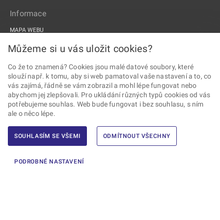
Informace
MAPA WEBU
PROHLÁŠENÍ O PŘÍSTUPNOSTI
Můžeme si u vás uložit cookies?
ZPRACOVÁNÍ OSOBNÍCH ÚDAJŮ A COOKIES
Co že to znamená? Cookies jsou malé datové soubory, které
slouží např. k tomu, aby si web pamatoval vaše nastavení a to, co
PROJEKTY EU
vás zajímá, řádně se vám zobrazil a mohl lépe fungovat nebo
abychom jej zlepšovali. Pro ukládání různých typů cookies od vás
Sledujte Drážní úřad
potřebujeme souhlas. Web bude fungovat i bez souhlasu, s ním
ale o něco lépe.
SOUHLASÍM SE VŠEMI
ODMÍTNOUT VŠECHNY
2026 © Drážní úřad · Všechna práva vyhrazena ·
Vytvořil Ernst & Young,
PODROBNÉ NASTAVENÍ
s.r.o.