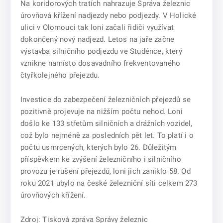
Na koridorových tratích nahrazuje Správa železnic
úrovňová křížení nadjezdy nebo podjezdy. V Holické
ulici v Olomouci tak loni začali řidiči využívat
dokončený nový nadjezd. Letos na jaře začne
výstavba silničního podjezdu ve Studénce, který
vznikne namísto dosavadního frekventovaného
čtyřkolejného přejezdu.
Investice do zabezpečení železničních přejezdů se
pozitivně projevuje na nižším počtu nehod. Loni
došlo ke 133 střetům silničních a drážních vozidel,
což bylo nejméně za posledních pět let. To platí i o
počtu usmrcených, kterých bylo 26. Důležitým
příspěvkem ke zvýšení železničního i silničního
provozu je rušení přejezdů, loni jich zaniklo 58. Od
roku 2021 ubylo na české železniční síti celkem 273
úrovňových křížení.
Zdroj: Tisková zpráva Správy železnic