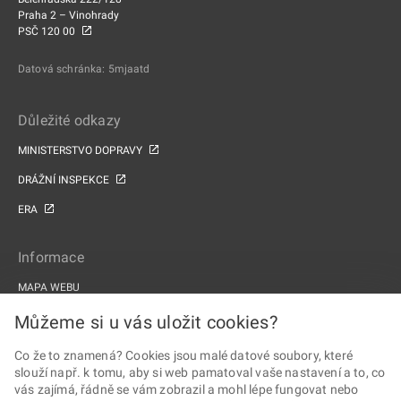
Praha 2 – Vinohrady
PSČ 120 00
Datová schránka: 5mjaatd
Důležité odkazy
MINISTERSTVO DOPRAVY
DRÁŽNÍ INSPEKCE
ERA
Informace
MAPA WEBU
PROHLÁŠENÍ O PŘÍSTUPNOSTI
Můžeme si u vás uložit cookies?
ZPRACOVÁNÍ OSOBNÍCH ÚDAJŮ A COOKIES
Co že to znamená? Cookies jsou malé datové soubory, které
slouží např. k tomu, aby si web pamatoval vaše nastavení a to, co
PROJEKTY EU
vás zajímá, řádně se vám zobrazil a mohl lépe fungovat nebo