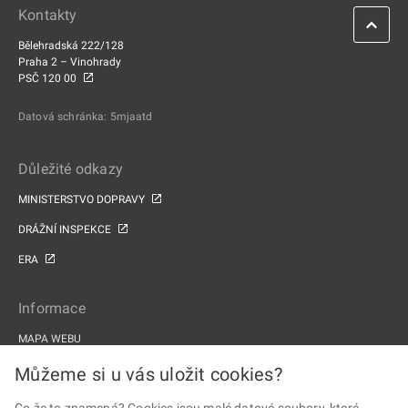
Kontakty
Bělehradská 222/128
Praha 2 – Vinohrady
PSČ 120 00
Datová schránka: 5mjaatd
Důležité odkazy
MINISTERSTVO DOPRAVY
DRÁŽNÍ INSPEKCE
ERA
Informace
MAPA WEBU
PROHLÁŠENÍ O PŘÍSTUPNOSTI
Můžeme si u vás uložit cookies?
ZPRACOVÁNÍ OSOBNÍCH ÚDAJŮ A COOKIES