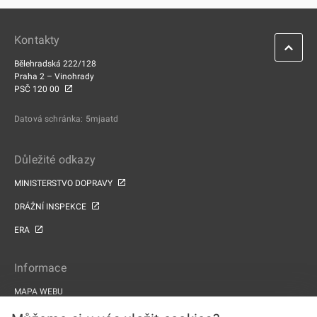
Kontakty
Bělehradská 222/128
Praha 2 – Vinohrady
PSČ 120 00
Datová schránka: 5mjaatd
Důležité odkazy
MINISTERSTVO DOPRAVY
DRÁŽNÍ INSPEKCE
ERA
Informace
MAPA WEBU
PROHLÁŠENÍ O PŘÍSTUPNOSTI